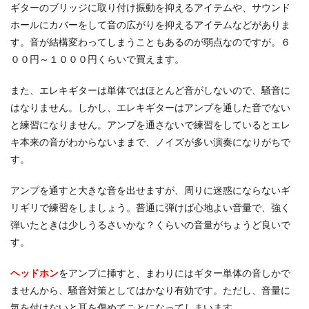
ギターのブリッジに取り付け振動を抑えるアイテムや、サウンド
ホールにカバーをして音の広がりを抑えるアイテムなどがありま
す。音が結構変わってしまうこともあるのが弱点なのですが。６
００円～１０００円くらいで買えます。
また、エレキギターは単体ではほとんど音がしないので、騒音に
はなりません。しかし、エレキギターはアンプを通した音でない
と練習になりません。アンプを通さないで練習をしているとエレ
キ本来の音がわからないままで、ノイズが多い演奏になりがちで
す。
アンプを通すと大きな音を出せますが、周りに迷惑にならないギ
リギリで練習をしましょう。普通に弾けば心地よい音量で、強く
弾いたときは少しうるさいかな？くらいの音量がちょうど良いで
す。
ヘッドホン
をアンプに挿すと、まわりにはギター単体の音しかで
ませんから、騒音対策としてはかなり有効です。ただし、音量に
気を付けないと耳を傷めてことになってしまいます。