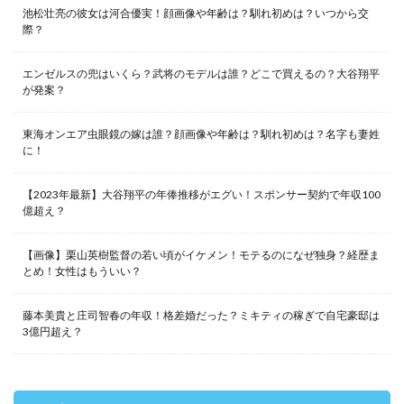
池松壮亮の彼女は河合優実！顔画像や年齢は？馴れ初めは？いつから交
際？
エンゼルスの兜はいくら？武将のモデルは誰？どこで買えるの？大谷翔平
が発案？
東海オンエア虫眼鏡の嫁は誰？顔画像や年齢は？馴れ初めは？名字も妻姓
に！
【2023年最新】大谷翔平の年俸推移がエグい！スポンサー契約で年収100
億超え？
【画像】栗山英樹監督の若い頃がイケメン！モテるのになぜ独身？経歴ま
とめ！女性はもういい？
藤本美貴と庄司智春の年収！格差婚だった？ミキティの稼ぎで自宅豪邸は
3億円超え？