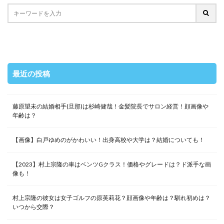
最近の投稿
藤原望未の結婚相手(旦那)は杉崎健哉！金髪院長でサロン経営！顔画像や
年齢は？
【画像】白戸ゆめのがかわいい！出身高校や大学は？結婚についても！
【2023】村上宗隆の車はベンツGクラス！価格やグレードは？ド派手な画
像も！
村上宗隆の彼女は女子ゴルフの原英莉花？顔画像や年齢は？馴れ初めは？
いつから交際？