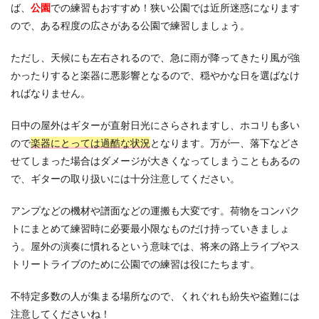
ば、
公園
での練習もおすすめ！狭い公園では近所迷惑になります
ので、ある程度の広さがある公園で練習しましょう。
ただし、天候にも左右されるので、急に雨が降ってきたり風が強
かったりすると楽器に悪影響となるので、穏やかな日を選ばなけ
ればなりません。
日中の屋外はギターが直射日光にさらされますし、ホコリも多い
ので
楽器にとっては過酷な状況
となります。万が一、落下などさ
せてしまった場合はダメージが大きくなってしまうこともあるの
で、ギターの取り扱いには十分注意してください。
アンプなどの機材や譜面などの運搬も大変です。荷物をコンパク
トにまとめて練習時に必要最小限なものだけ持っていきましょ
う。屋外の演奏に慣れるという意味では、将来の路上ライブやス
トリートライブのために公園での練習は役にたちます。
不特定多数の人が集まる場所なので、くれぐれも紛失や盗難には
注意してくださいね！