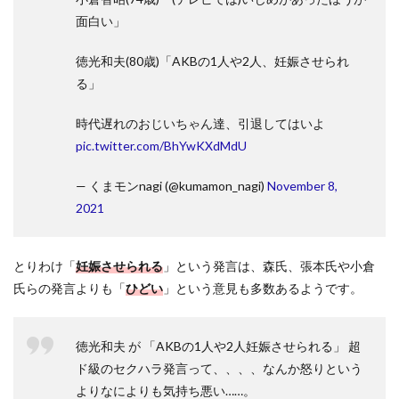
面白い」
徳光和夫(80歳)「AKBの1人や2人、妊娠させられ
る」
時代遅れのおじいちゃん達、引退してはいよ
pic.twitter.com/BhYwKXdMdU
— くまモンnagi (@kumamon_nagi)
November 8,
2021
とりわけ「
妊娠させられる
」という発言は、森氏、張本氏や小倉
氏らの発言よりも「
ひどい
」という意見も多数あるようです。
徳光和夫 が 「AKBの1人や2人妊娠させられる」 超
ド級のセクハラ発言って、、、、なんか怒りという
よりなによりも気持ち悪い……。