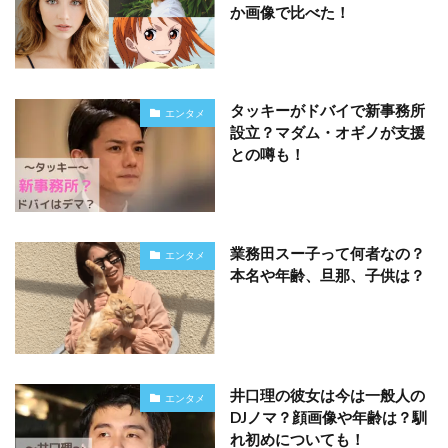
か画像で比べた！
タッキーがドバイで新事務所
エンタメ
設立？マダム・オギノが支援
との噂も！
業務田スー子って何者なの？
エンタメ
本名や年齢、旦那、子供は？
井口理の彼女は今は一般人の
エンタメ
DJノマ？顔画像や年齢は？馴
れ初めについても！