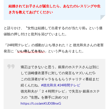
結婚されてお子さんが誕生したら、あなたのレスリングや生
き方を教えてあげてください
と語りかけ、〝女性は結婚して出産するのが当たり前〟という価
値観の押し付けと批判を浴びていました。
『24時間テレビ』の感動がぶち壊された！と 徳光和夫さんの老害
発言に「
いい年してキモい
」という声もありました。
矯正はできないと思う。銀座のホステスさんは別に
して須崎優衣選手に対しての発言もマズいんだ💦
この出演者がギャラをももらうチャリティ番組まだ
続くんだね。
#徳光和夫
#24時間テレビ
徳光和夫が「２４時間テレビ」で失言か 銀座ホステ
スの〝生態〟を勝手に決めつけ
https://t.co/amKUD08nxG