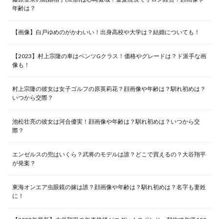
年齢は？
【画像】白戸ゆめのがかわいい！出身高校や大学は？結婚についても！
【2023】村上宗隆の車はベンツGクラス！価格やグレードは？ド派手な画
像も！
村上宗隆の彼女は女子ゴルフの原英莉花？顔画像や年齢は？馴れ初めは？
いつから交際？
池松壮亮の彼女は河合優実！顔画像や年齢は？馴れ初めは？いつから交
際？
エンゼルスの兜はいくら？武将のモデルは誰？どこで買えるの？大谷翔平
が発案？
東海オンエア虫眼鏡の嫁は誰？顔画像や年齢は？馴れ初めは？名字も妻姓
に！