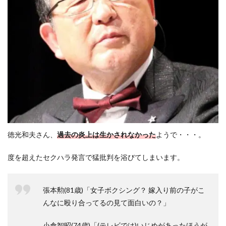
徳光和夫さん、
過去の炎上は生かされなかった
ようで・・・。
度を超えたセクハラ発言で猛批判を浴びてしまいます。
張本勲(81歳)「女子ボクシング？ 嫁入り前の子がこ
んなに殴り合ってるの見て面白いの？」
小倉智昭(74歳)「(テレビでは)いじめがあったほうが