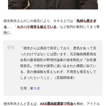
徳光和夫さんのこの発言により、ＳＮＳ上では「
気持ち悪すぎ
る
」、「
セクハラ発言を超えている
」など批判が殺到してまう事
態に。
「徳光さんは真顔で発言しており、悪気があって言
ったわけではないとは思います。元五輪組織委員会
会長の森喜朗氏や野球評論家の張本勲氏が〝女性蔑
視発言〟で辞任や謝罪に追い込まれた構図に似てい
る。昔の価値観を変えられず、不用意な発言をして
しまったということ」（芸能関係者）
引用：
東スポ
徳光和夫さんと言えば、
AKB選抜総選挙で司会
を務め、アイドル