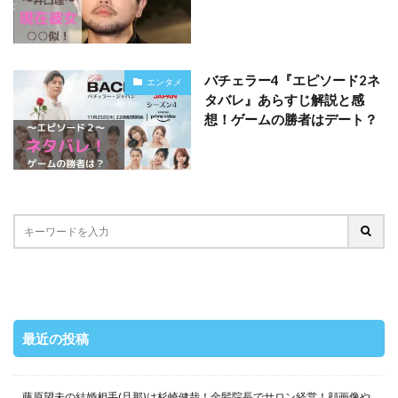
バチェラー4『エピソード2ネ
エンタメ
タバレ』あらすじ解説と感
想！ゲームの勝者はデート？
最近の投稿
藤原望未の結婚相手(旦那)は杉崎健哉！金髪院長でサロン経営！顔画像や