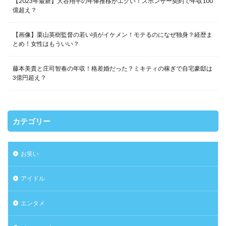
【2023年最新】大谷翔平の年俸推移がエグい！スポンサー契約で年収100
億超え？
【画像】栗山英樹監督の若い頃がイケメン！モテるのになぜ独身？経歴ま
とめ！女性はもういい？
藤本美貴と庄司智春の年収！格差婚だった？ミキティの稼ぎで自宅豪邸は
3億円超え？
カテゴリー
お笑い
アイドル
エンタメ