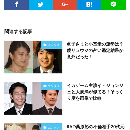
関連する記事
眞子さまと小室圭の運勢は？
エンタメ
鏡リュウジの占い鑑定結果が
意外だった！
イカゲーム主演イ・ジョンジ
エンタメ
ェと大泉洋が似てる！そっく
り度を画像で比較
RAD桑原彰の不倫相手20代元
エンタメ