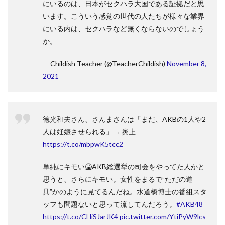
にいるのは、日本がセクハラ大国である証拠だと思
います。こういう感覚の世代の人たちが様々な業界
にいる内は、セクハラなど無くならないのでしょう
か。
— Childish Teacher (@TeacherChildish)
November 8,
2021
徳光和夫さん、さんまさんは「まだ、AKBの1人や2
人は妊娠させられる」→ 炎上
https://t.co/mbpwK5tcc2
単純にキモい🤮AKB総選挙の司会をやってた人かと
思うと、さらにキモい。女性をまるで”ただの道
具”かのように見てるんだね。水道橋博士の番組スタ
ッフも問題ないと思って流してんだろう。
#AKB48
https://t.co/CHiSJarJK4
pic.twitter.com/YtiPyW9lcs