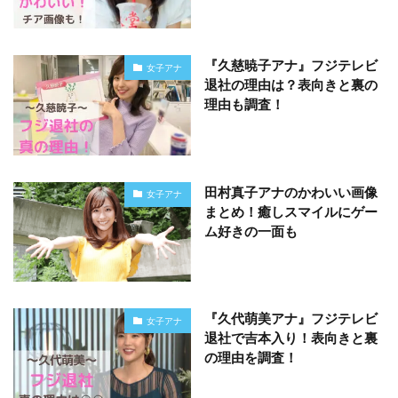
『久慈暁子アナ』フジテレビ
女子アナ
退社の理由は？表向きと裏の
理由も調査！
田村真子アナのかわいい画像
女子アナ
まとめ！癒しスマイルにゲー
ム好きの一面も
『久代萌美アナ』フジテレビ
女子アナ
退社で吉本入り！表向きと裏
の理由を調査！