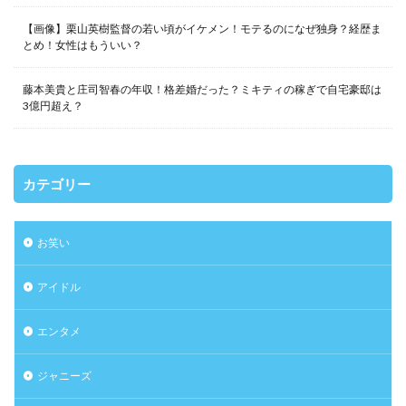
【画像】栗山英樹監督の若い頃がイケメン！モテるのになぜ独身？経歴ま
とめ！女性はもういい？
藤本美貴と庄司智春の年収！格差婚だった？ミキティの稼ぎで自宅豪邸は
3億円超え？
カテゴリー
お笑い
アイドル
エンタメ
ジャニーズ