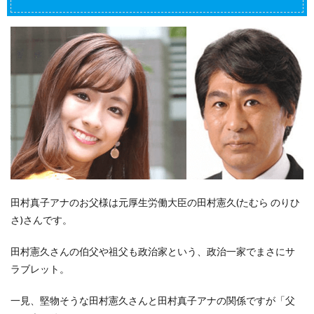
田村真子アナのお父様は元厚生労働大臣の田村憲久(たむら のりひ
さ)さんです。
田村憲久さんの伯父や祖父も政治家という、政治一家でまさにサ
ラブレット。
一見、堅物そうな田村憲久さんと田村真子アナの関係ですが「父