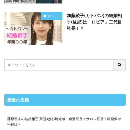
加藤綾子(カトパン)の結婚相
女子アナ
手(旦那)は「ロピア」二代目
社長！？
最近の投稿
藤原望未の結婚相手(旦那)は杉崎健哉！金髪院長でサロン経営！顔画像や
年齢は？