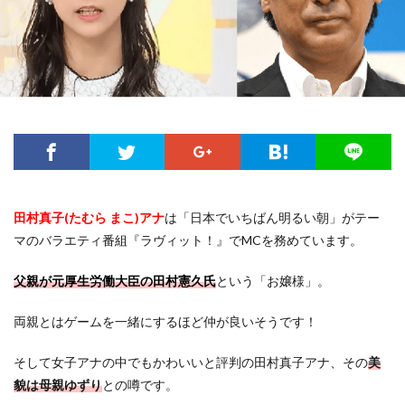
田村真子(たむら まこ)アナ
は「日本でいちばん明るい朝」がテー
マのバラエティ番組『ラヴィット！』でMCを務めています。
父親が元厚生労働大臣の田村憲久氏
という「お嬢様」。
両親とはゲームを一緒にするほど仲が良いそうです！
そして女子アナの中でもかわいいと評判の田村真子アナ、その
美
貌は母親ゆずり
との噂です。