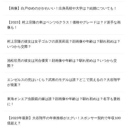
【画像】白戸ゆめのがかわいい！出身高校や大学は？結婚についても！
【2023】村上宗隆の車はベンツGクラス！価格やグレードは？ド派手な画
像も！
村上宗隆の彼女は女子ゴルフの原英莉花？顔画像や年齢は？馴れ初めは？
いつから交際？
池松壮亮の彼女は河合優実！顔画像や年齢は？馴れ初めは？いつから交
際？
エンゼルスの兜はいくら？武将のモデルは誰？どこで買えるの？大谷翔平
が発案？
東海オンエア虫眼鏡の嫁は誰？顔画像や年齢は？馴れ初めは？名字も妻姓
に！
【2023年最新】大谷翔平の年俸推移がエグい！スポンサー契約で年収100
億超え？