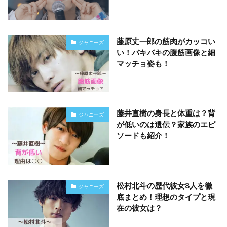
藤原丈一郎の筋肉がカッコい
ジャニーズ
い！バキバキの腹筋画像と細
マッチョ姿も！
藤井直樹の身長と体重は？背
ジャニーズ
が低いのは遺伝？家族のエピ
ソードも紹介！
松村北斗の歴代彼女8人を徹
ジャニーズ
底まとめ！理想のタイプと現
在の彼女は？