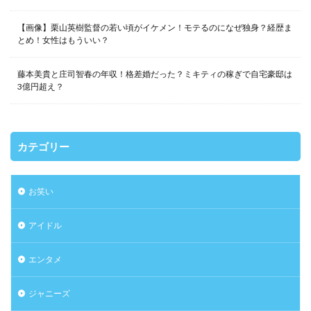
【画像】栗山英樹監督の若い頃がイケメン！モテるのになぜ独身？経歴ま
とめ！女性はもういい？
藤本美貴と庄司智春の年収！格差婚だった？ミキティの稼ぎで自宅豪邸は
3億円超え？
カテゴリー
お笑い
アイドル
エンタメ
ジャニーズ