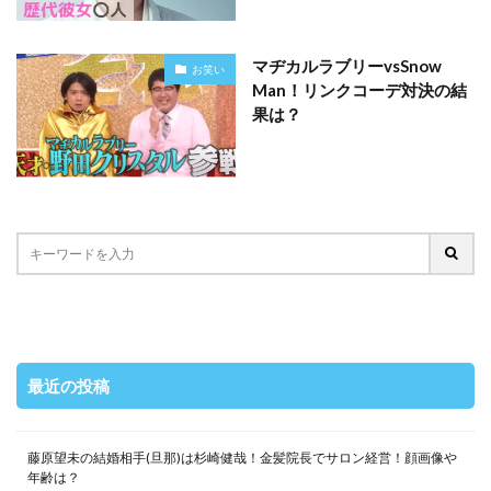
マヂカルラブリーvsSnow
お笑い
Man！リンクコーデ対決の結
果は？
最近の投稿
藤原望未の結婚相手(旦那)は杉崎健哉！金髪院長でサロン経営！顔画像や
年齢は？