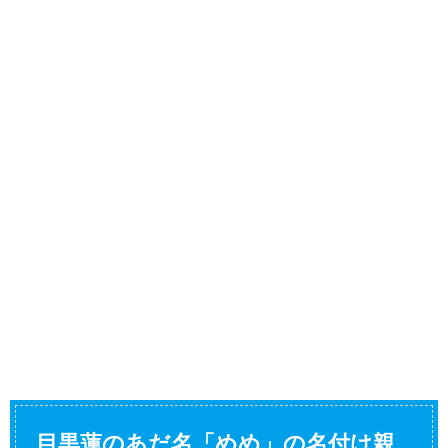
目黒蓮のあだ名「めめ」の名付け親