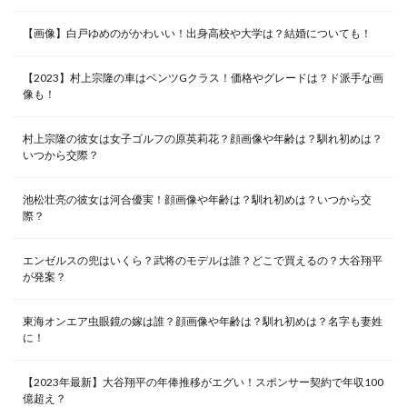
【画像】白戸ゆめのがかわいい！出身高校や大学は？結婚についても！
【2023】村上宗隆の車はベンツGクラス！価格やグレードは？ド派手な画
像も！
村上宗隆の彼女は女子ゴルフの原英莉花？顔画像や年齢は？馴れ初めは？
いつから交際？
池松壮亮の彼女は河合優実！顔画像や年齢は？馴れ初めは？いつから交
際？
エンゼルスの兜はいくら？武将のモデルは誰？どこで買えるの？大谷翔平
が発案？
東海オンエア虫眼鏡の嫁は誰？顔画像や年齢は？馴れ初めは？名字も妻姓
に！
【2023年最新】大谷翔平の年俸推移がエグい！スポンサー契約で年収100
億超え？