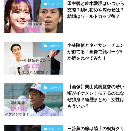
田中碧と鈴木愛理はいつから
スポーツ
交際？馴れ初めや匂わせは？
結婚はワールドカップ後？
小林陵侑とネイサン・チェン
スポーツ
が似てる！画像で顔パーツ5
か所を比べてみた！
【画像】栗山英樹監督の若い
スポーツ
頃がイケメン！モテるのにな
ぜ独身？経歴まとめ！女性は
もういい？
三笘薫の嫁は陸上の剱持クリ
スポーツ